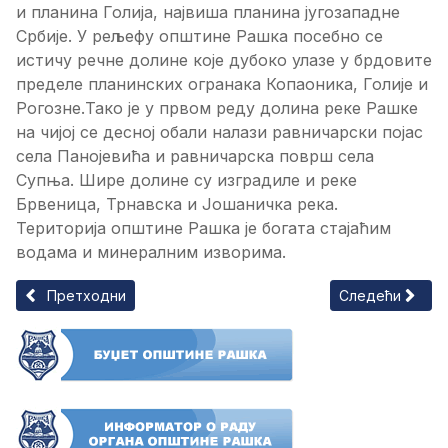
и планина Голија, највиша планина југозападне
Србије. У рељефу општине Рашка посебно се
истичу речне долине које дубоко улазе у брдовите
пределе планинских огранака Копаоника, Голије и
Рогозне.Тако је у првом реду долина реке Рашке
на чијој се десној обали налази равничарски појас
села Панојевића и равничарска површ села
Супња. Шире долине су изградиле и реке
Брвеница, Трнавска и Јошаничка река.
Територија општине Рашка је богата стајаћим
водама и минералним изворима.
Претходни чланак: Планине
Следећи чланак
Претходни
Следећи