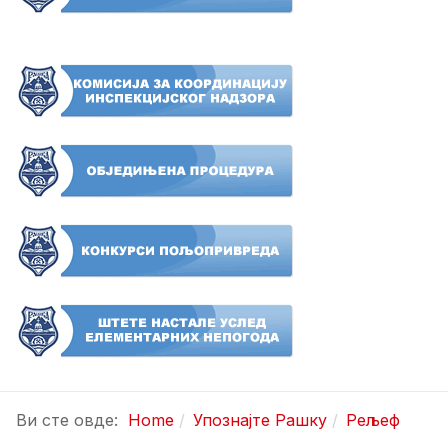
Ви сте овде:
Home
Упознајте Рашку
Рељеф