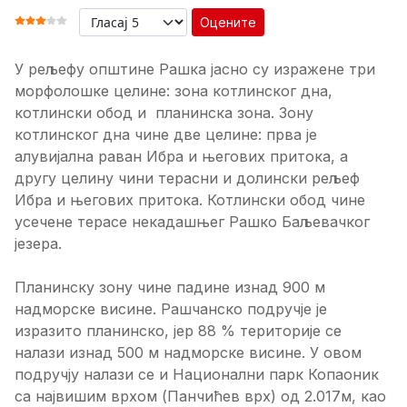
Оцените
ОЦЕНА КОРИСНИКА:
3
/
5
У рељефу општине Рашка јасно су изражене три
морфолошке целине: зона котлинског дна,
котлински обод и планинска зона. Зону
котлинског дна чине две целине: прва је
алувијална раван Ибра и његових притока, а
другу целину чини терасни и долински рељеф
Ибра и његових притока. Котлински обод чине
усечене терасе некадашњег Рашко Баљевачког
језера.
Планинску зону чине падине изнад 900 м
надморске висине. Рашчанско подручје је
изразито планинско, јер 88 % територије се
налази изнад 500 м надморске висине. У овом
подручју налази се и Национални парк Копаоник
са највишим врхом (Панчићев врх) од 2.017м, као