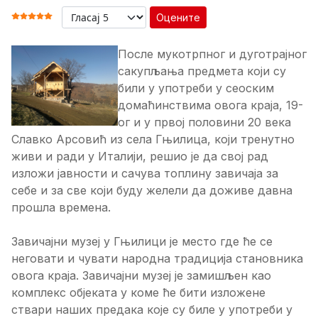
Оцените
ОЦЕНА КОРИСНИКА:
5
/
5
После мукотрпног и дуготрајног
сакупљања предмета који су
били у употреби у сеоским
домаћинствима овога краја, 19-
ог и у првој половини 20 века
Славко Арсовић из села Гњилица, који тренутно
живи и ради у Италији, решио је да свој рад
изложи јавности и сачува топлину завичаја за
себе и за све који буду желели да доживе давна
прошла времена.
Завичајни музеј у Гњилици је место где ће се
неговати и чувати народна традиција становника
овога краја. Завичајни музеј је замишљен као
комплекс објеката у коме ће бити изложене
ствари наших предака које су биле у употреби у