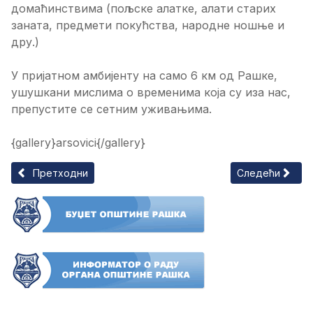
домаћинствима (пољске алатке, алати старих
заната, предмети покућства, народне ношње и
дру.)
У пријатном амбијенту на само 6 км од Рашке,
ушушкани мислима о временима која су иза нас,
препустите се сетним уживањима.
{gallery}arsovici{/gallery}
Претходни чланак: Завичајна кућа Арсовића
Следећи чланак
Претходни
Следећи