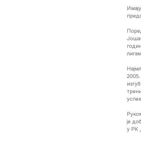
Имају
предс
Поред
Јоша
годин
лигам
Најмл
2005.
изгуб
трени
успех
Руком
је до
у РК 