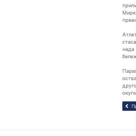
прили
Мирко
прве
Атлет
стаса
нада 
бележ
Параг
оства
друго
окупи
Прет
П