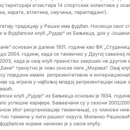
ој територији егзистира 14 спортских колектива у оса
ка, карате, атлетика, смучање, параглајдинг).
гатију традицију у Рашки има фудбал. Носиоци овог с
 и Фудбалски клуб „Рудар“ из Баљевца, док у Јошани
ане“ основан је далеке 1931. године као ФК „Студениц
 до 2004. године, када се такмичио у Другој савезној л
2003, када је овај клуб првенство завршио на другом
„Бане“ тренутно је члан зонске лиге „Морава“. Овај кл
 су поједини имали репрезентативне и интернационалн
ије од играча у најбољој младој репрезентацији наше
евић.
лски клуб „Рудар“ из Баљевца основан је 1934. године
ало успешне каријере. Баљевчани су у сезони 2002/2003
вном због реорганизације такмичења), су чланови ниж
утно такмиче у лиги рашког округа. Миланко Рашкови
фудбалске кораке начинио је у овом клубу.