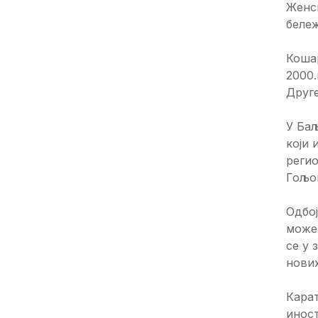
Женск
бележ
Кошар
2000.
Друге
У Баљ
који 
регио
Гољо
Одбој
може 
се у 
нових
Карат
иност