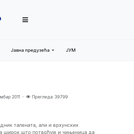
Јавна предузећа
ЈУМ
мбар 2011
Прегледа: 39799
дник талената, али и врхунских
та широк што потврђује и чињеница да