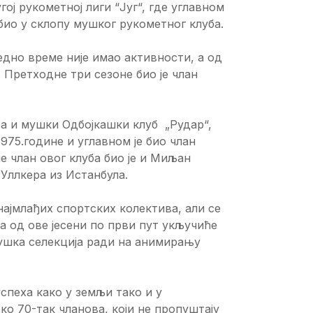
ој рукометној лиги “Југ“, где углавном
био у склопу мушког рукометног клуба.
једно време није имао активности, а од
 Претходне три сезоне био је члан
ра и мушки Одбојкашки клуб „Рудар“,
1975.године и углавном је био члан
е члан овог клуба био је и Миљан
Уллкера из Истанбула.
 најмлађих спортских колектива, али се
а од ове јесени по први пут укључиће
мушка селекција ради на анимирању
спеха како у земљи тако и у
ко 70-так чланова, који не пропуштају