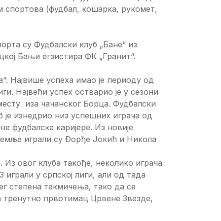
м спортова (фудбал, кошарка, рукомет,
порта су Фудбалски клуб „Бане“ из
цкој Бањи егзистира ФК „Гранит“.
а“. Највише успеха имао је периоду од
иги. Највећи успех остварио је у сезони
 месту иза чачанског Борца. Фудбалски
уб је изнедрио низ успешних играча од
е фудбалске каријере. Из новије
 земље играли су Ðорђе Јокић и Никола
. Из овог клуба такође, неколико играча
 играли у српској лиги, али од тада
ег степена такмичења, тако да се
ћ тренутно првотимац Црвене Звезде,