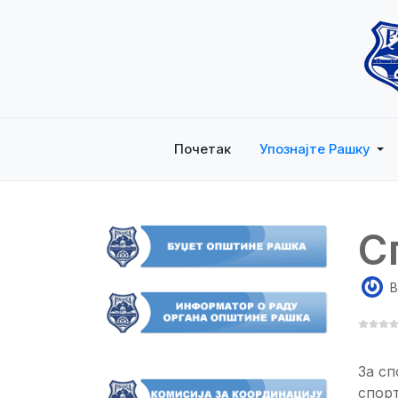
Почетак
Упознајте Рашку
С
B
За сп
спорт