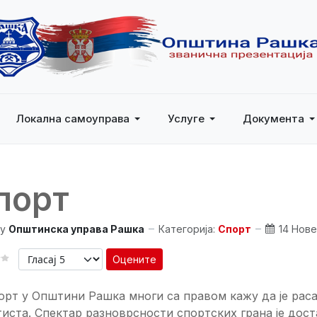
Локална самоуправа
Услуге
Документа
порт
y
Општинска управа Рашка
Категорија:
Спорт
14 Нове
Оцените
орт у Општини Рашка многи са правом кажу да је раса
иста. Спектар разноврсности спортских грана је дос