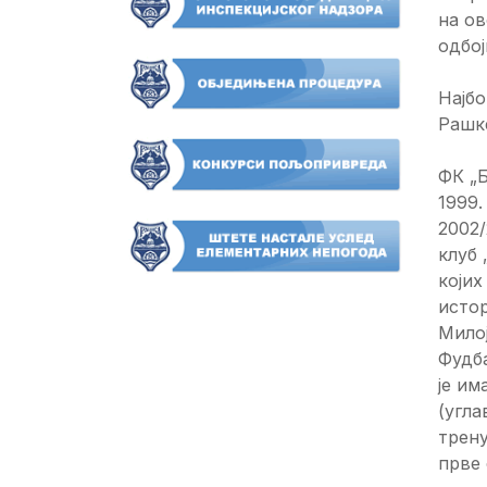
на ов
одбој
Најбо
Рашке
ФК „Б
1999.
2002/
клуб 
којих
истор
Милој
Фудба
је им
(угла
трен
прве 