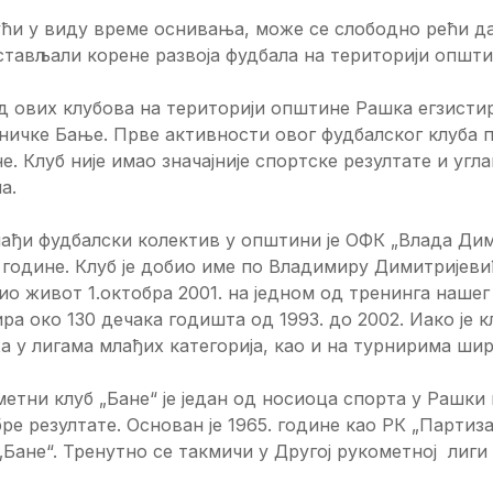
ћи у виду време оснивања, може се слободно рећи да
тављали корене развоја фудбала на територији општи
 ових клубова на територији општине Рашка егзистир
ничке Бање. Прве активности овог фудбалског клуба 
е. Клуб није имао значајније спортске резултате и у
а.
ађи фудбалски колектив у општини је ОФК „Влада Димит
 године. Клуб је добио име по Владимиру Димитријевић
ио живот 1.октобра 2001. на једном од тренинга нашег 
ра око 130 дечака годишта од 1993. до 2002. Иако је 
а у лигама млађих категорија, као и на турнирима шир
етни клуб „Бане“ је један од носиоца спорта у Рашки
бре резултате. Основан је 1965. године као РК „Партиз
„Бане“. Тренутно се такмичи у Другој рукометној лиги 