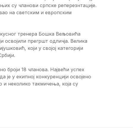
њих су чланови српске реперезнтације.
овао на светским и европским
искусног тренера Бошка Вељовића
ји освојили прегршт одличја. Велика
ушковић, који у својој категорији
рбији.
но броји 18 чланова. Највећи успех
да је у екипној конкуренцији освојено
о и неколико такмичења, која су