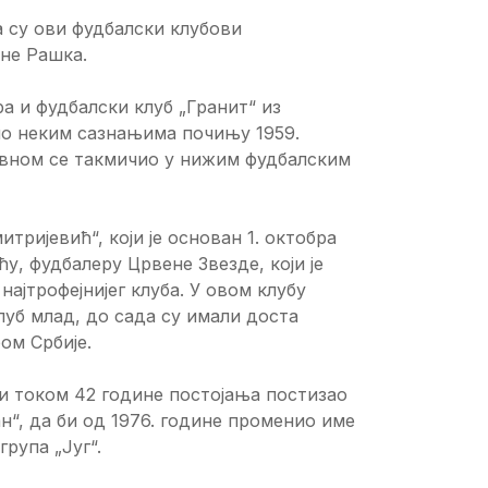
 су ови фудбалски клубови
не Рашка.
а и фудбалски клуб „Гранит“ из
по неким сазнањима почињу 1959.
главном се такмичио у нижим фудбалским
ријевић“, који је основан 1. октобра
у, фудбалеру Црвене Звезде, који је
најтрофејнијег клуба. У овом клубу
клуб млад, до сада су имали доста
ом Србије.
 и током 42 године постојања постизао
ан“, да би од 1976. године променио име
група „Југ“.