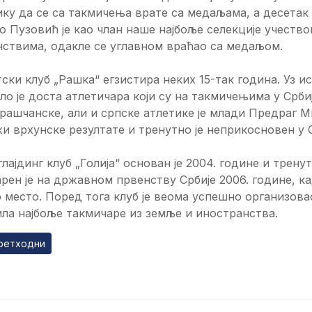
ку да се са такмичења врате са медаљама, а десетак 
 Пузовић је као члан наше најбоље селекције учеств
нствима, одакле се углавном враћао са медаљом.
ски клуб „Рашка“ егзистира неких 15-так година. Уз 
ло је доста атлетичара који су на такмичењима у Срби
рашчанске, али и српске атлетике је млади Предраг Миј
и врхунске резултате и тренутно је неприкосновен у С
лајдинг клуб „Голија“ основан је 2004. године и тренут
рен је на државном првенству Србије 2006. године, ка
 место. Поред тога клуб је веома успешно организова
ла најбоље такмичаре из земље и иностранства.
ходни чланак: Спортске актуелности
ретходни