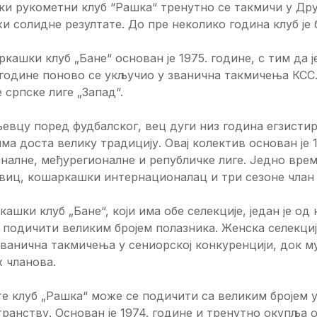
и рукометни клуб “Рашка“ тренутно се такмичи у Друг
и солидне резултате. До пре неколико година клуб је 
кашки клуб „Бане“ основан је 1975. године, с тим да 
године поново се укључио у званична такмичења КСС.
 српске лиге „Запад“.
евцу поред фудбалског, вец дуги низ година егзисти
има доста велику традицију. Овај колектив основан је 
налне, међурегионалне и републичке лиге. Једно врем
виц, кошаркашки интернационалац и три сезоне члан 
кашки клуб „Бане“, који има обе селекције, један је од
подичити великим бројем полазника. Женска селекциј
званична такмичења у сениорској конкуренцији, док 
 чланова.
е клуб „Рашка“ може се подичити са великим бројем у
ранству. Основан је 1974. године и тренутно окупља о