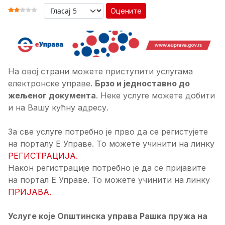
Оцените
ОЦЕНА КОРИСНИКА:
2
/
5
На овој страни можете приступити услугама
електронске управе.
Брзо и једноставно до
жељеног документа
. Неке услуге можете добити
и на Вашу кућну адресу.
За све услуге потребно је прво да се регистујете
на порталу Е Управе. То можете учинити на линку
РЕГИСТРАЦИЈА.
Након регистрације потребно је да се пријавите
на портал Е Управе. То можете учинити на линку
ПРИЈАВА.
Услуге које Општинска управа Рашка пружа на