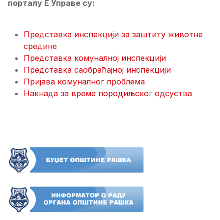
порталу Е Управе су:
Представка инспекцији за заштиту животне
средине
Представка комуналној инспекцији
Представка саобраћајној инспекцији
Пријава комуналног проблема
Накнада за време породиљског одсуства