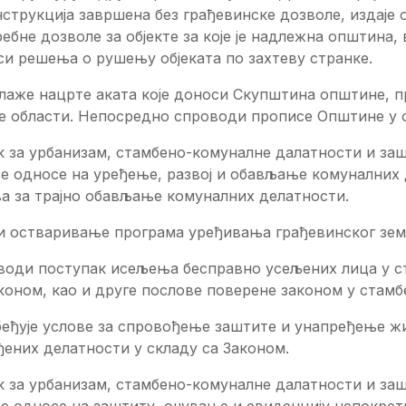
струкција завршена без грађевинске дозволе, издаје 
ебне дозволе за објекте за које је надлежна општина,
си решења о рушењу објеката по захтеву странке.
лаже нацрте аката које доноси Скупштина општине, 
ве области. Непосредно спроводи прописе Општине у 
к за урбанизам, стамбено-комуналне далатности и за
се односе на уређење, развој и обављање комуналних
ва за трајно обављање комуналних делатности.
и остваривање програма уређивања грађевинског зе
оди поступак исељења бесправно усељених лица у ста
коном, као и друге послове поверене законом у стамб
беђује услове за спровођење заштите и унапређење 
ених делатности у складу са Законом.
к за урбанизам, стамбено-комуналне далатности и за