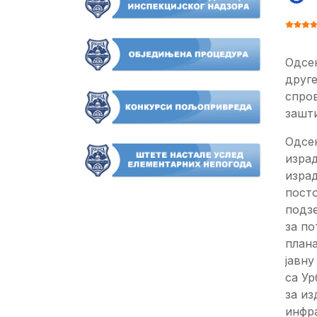
ОЦЕНА
Одсе
друге
спро
зашт
Одсек
изра
израд
посто
подз
за по
плана
јавну
са Ур
за и
инфра