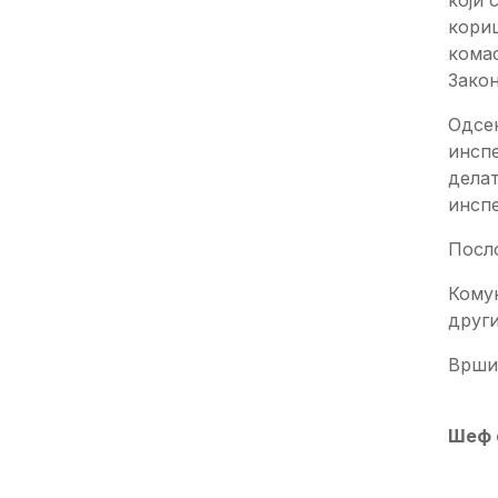
који 
кори
комас
Зако
Одсе
инспе
делат
инспе
Посл
Кому
други
Врши
Шеф 