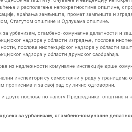
се односе на заштиту, очување и евиденцију непокре
шћења и располагања непокретностима општине, спро
ације, враћања земљишта, промет земљишта и зграда
ном, Статутом општине и Одлукама општине.
к за урбанизам, стамбено-комуналне далатности и за
кцијског надзора у области изградње, послове инспе
ности, послове инспекцијског надзора у области заш
кцијског надзора у области друмског саобраћаја.
ове из надлежности комуналне инспекције врше кому
нални инспектори су самостални у раду у границама
м прописима и за свој рад су лично одговорни.
 и друге послове по налогу Председника општине и 
одсека за урбанизам, стамбено-комуналне делатно