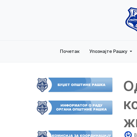
Почетак
Упознајте Рашку
О
к
ж
B