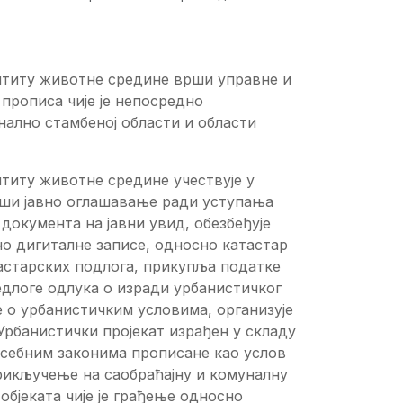
штиту животне средине врши управне и
прописа чије је непосредно
ално стамбеној области и области
титу животне средине учествује у
рши јавно оглашавање ради уступања
документа на јавни увид, обезбеђује
но дигиталне записе, односно катастар
астарских подлога, прикупља податке
едлоге одлука о изради урбанистичког
е о урбанистичким условима, организује
 Урбанистички пројекат израђен у складу
осебним законима прописане као услов
рикључење на саобраћајну и комуналну
објеката чије је грађење односно