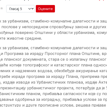
Оцените
 КОРИСНИКА:
4
/
5
к за урбанизам, стамбено-комуналне далатности и за
 послове у непосредном спровођењу закона и других 
вођење поверено Општини у области урбанизма, комун
ите животне средине.
 за урбанизам, стамбено-комуналне далатности и заш
ди Програма за израду Просторног плана Општине, в
е планског докумената, стара се о излагању планског 
јеће копије топографског и катастарског плана однос
емних и надземних водова, обезбеђује ажурирање кат
требе израде програма за израду Плана, припрема пр
, издаје изводе из Урбанистичких планова, издаје Акт
 презентацију урбанистичког пројекта, потврђује да је
банистичким планом, прибавља сагласности које су п
здавање одобрења за изградњу, прибавља услове за п
структуру и друге прописане услове, решава пријаве 