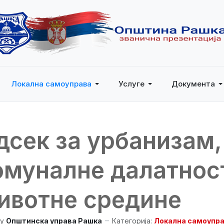
Локална самоуправа
Услуге
Документа
дсек за урбанизам,
омуналне далатнос
ивотне средине
y
Општинска управа Рашка
Категорија:
Локална самоупр