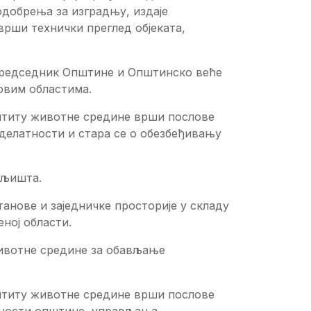
одобрења за изградњу, издаје
 врши технички преглед објеката,
председник Општине и Општинско веће
овим областима.
штиту животне средине врши послове
 делатности и стара се о обезбеђивању
мљишта.
нове и заједничке просторије у складу
еној области.
животне средине за обављање
штиту животне средине врши послове