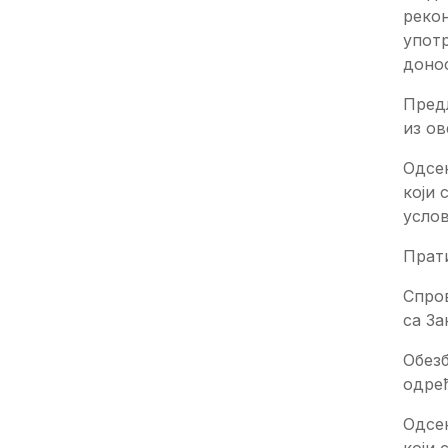
рекон
употр
доно
Пред
из о
Одсе
који 
усло
Прат
Спров
са За
Обез
одређ
Одсе