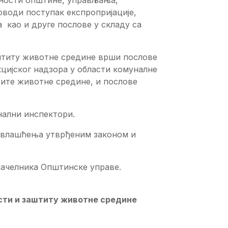
тности општине, управљања,
води поступак експропријације,
 као и друге послове у складу са
штиту животне средине врши послове
кцијског надзора у области комуналне
тите животне средине, и послове
нални инспектори.
 овлашћења утврђеним законом и
начелника Општинске управе.
сти и заштиту животне средине