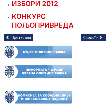
ИЗБОРИ 2012
КОНКУРС
ПОЉОПРИВРЕДА
Претходни чланак: Обједињена процедура
Следећи чланак
Претходни
Следећи