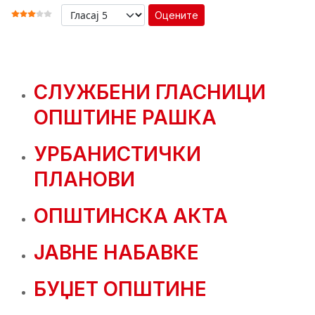
Оцените
ОЦЕНА КОРИСНИКА:
3
/
5
СЛУЖБЕНИ ГЛАСНИЦИ
ОПШТИНЕ РАШКА
УРБАНИСТИЧКИ
ПЛАНОВИ
ОПШТИНСКА АКТА
ЈАВНЕ НАБАВКЕ
БУЏЕТ ОПШТИНЕ