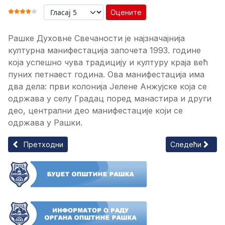
Оцените
ОЦЕНА КОРИСНИКА:
4
/
5
Рашке Духовне Свечаности је најзначајнија
културна манифестација започета 1993. године
која успешно чува традицију и културу краја већ
пуних петнаест година. Ова манифестација има
два дела: први колонија Јелене Анжујске која се
одржава у селу Градац поред манастира и други
део, централни део манифестације који се
одржава у Рашки.
Претходни чланак: Академија Јелена Анжујска
Следећи чланак
Претходни
Следећи