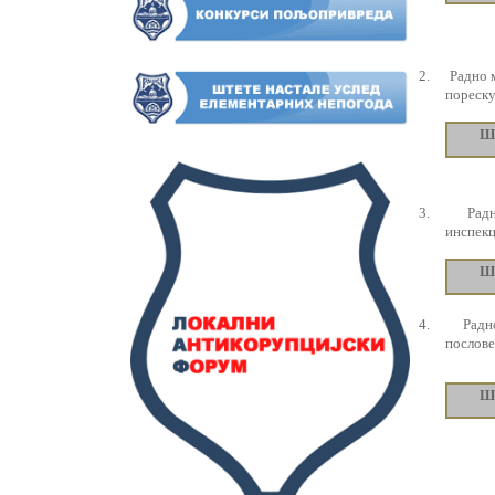
2.
Радно 
пореску
Ш
3.
Рад
инспекц
Ш
4.
Радн
послове
Ш