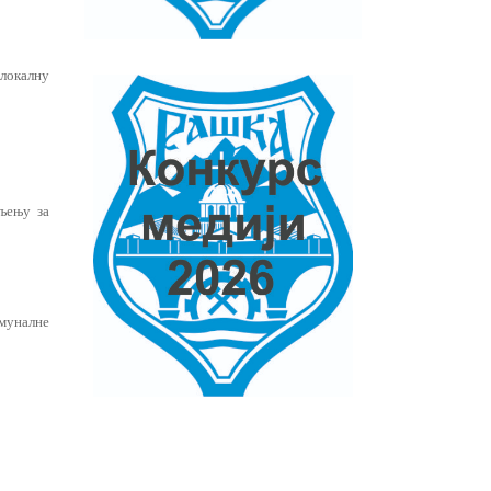
 локалну
љењу за
омуналне