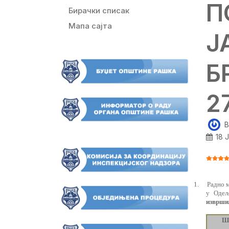
П
Бирачки списак
Мапа сајта
Ј
Б
2
B
18 
ОЦЕНА
1.
Радно 
у Одељ
изврши
Ш