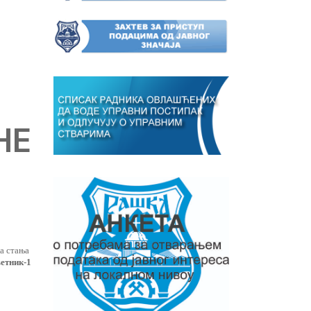
НЕ
а стања
етник-1