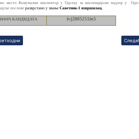
дно место
Комунални инспектор у Одсеку за инспекцијски надзор у
Оде
ијске послове
разврстано у звање
Саветник-1 извршилац.
i
vj2805251in
5
ИФРА КАНДИДАТА
ходни чланак: ЈАВНИ ОГЛАС О ОТУЂЕЊУ ГРАЂЕВИНСКОГ З
Следе
ретходни
Следе