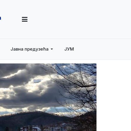
Јавна предузећа
ЈУМ