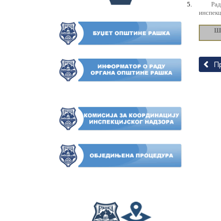
5.
Ра
инспекц
Ш
Прет
П