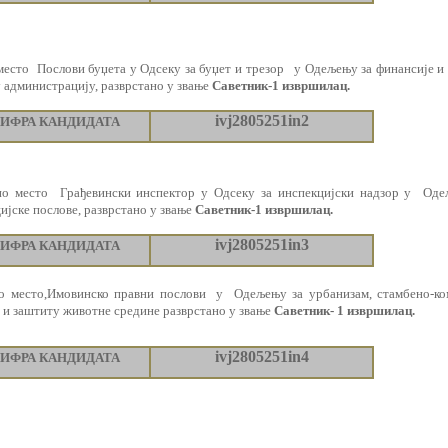
место
Послови буџета у Одсеку за буџет и трезор
у Одељењу за финансије и
 администрацију
, разврстано у звање
Саветник-1 извршилац.
i
vj2805251in
2
ИФРА КАНДИДАТА
но место
Грађевински инспектор у Одсеку за инспекцијски надзор у
Оде
ијске послове
, разврстано у звање
Саветник-1 извршилац.
i
vj2805251in
3
ИФРА КАНДИДАТА
о место
,
Имовинско правни послови
у
Одељењу
за урбанизам, стамбено-к
 и заштиту животне средине разврстано у звање
Саветник- 1 извршилац.
i
vj2805251in
4
ИФРА КАНДИДАТА