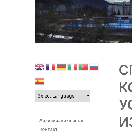
С
К
У
И
Архивирани чланци
Контакт