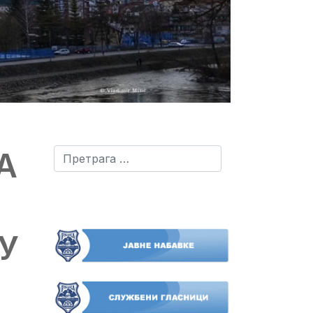
А
Претрага
У