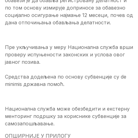
обавези је да обавља регистровану делатност и
по том основу измирује доприносе за обавезно
социјално осигурање најмање 12 месеци, почев од
дана отпочињања обављања делатности.
Пре укључивања у меру Национална служба врши
проверу испуњености законских и услова овог
јавног позива.
Средства додељена по основу субвенције су de
minimis државна помоћ.
Национална служба може обезбедити и екстерну
менторинг подршку за кориснике субвенције за
самозапошљавање.
ОПШИРНИЈЕ У ПРИЛОГУ