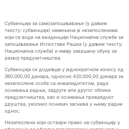
Субвенција за самозапошљавање (у даљем
тексту: субвенција) намењена је незапосленима
који се воде на евиденцији Националне службе за
запошљавање Испоставе Рашка (у даљем тексту:
Национална служба) и имају завршену обуку за
развој предузетништва.
Субвенција се додељује у једнократном износу од
380.000,00 динара, односно 420.000,00 динара за
незапослене особе са инвалидитетом, ради
оснивања радње, задруге или другог облика
предузетништва, као и оснивања привредног
друштва, уколико оснивач заснива у њему радни
однос.
Незапослени који оствари право на субвенцију у