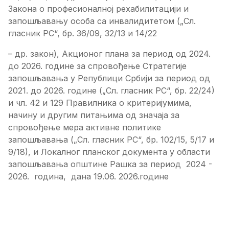
Закона о професионалној рехабилитацији и
запошљавању особа са инвалидитетом („Сл.
гласник РС“, бр. 36/09, 32/13 и 14/22
– др. закон), Акционог плана за период од 2024.
до 2026. годинe за спровођење Стратегије
запошљавања у Републици Србији за период од
2021. до 2026. године („Сл. гласник РС“, бр. 22/24)
и чл. 42 и 129 Правилника о критеријумима,
начину и другим питањима од значаја за
спровођење мера активне политике
запошљавања („Сл. гласник РС“, бр. 102/15, 5/17 и
9/18), и Локалног планског документа у области
запошљавања општине Рашка за период 2024 -
2026. година, дана 19.06. 2026.године