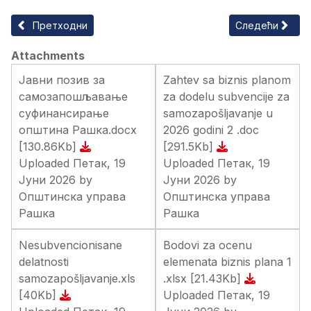
Претходни чланак: ЈАВНИ ПОЗИВ ЗА РЕАЛИЗАЦИЈУ МЕРЕ С
Следећи члан
Претходни
Следећи
Attachments
Јавни позив за
Zahtev sa biznis planom
самозапошљавање
za dodelu subvencije za
суфинансирање
samozapošljavanje u
општина Рашка.docx
2026 godini 2 .doc
[130.86Kb]
[291.5Kb]
Uploaded Петак, 19
Uploaded Петак, 19
Јуни 2026 by
Јуни 2026 by
Општинска управа
Општинска управа
Рашка
Рашка
Nesubvencionisane
Bodovi za ocenu
delatnosti
elemenata biznis plana 1
samozapošljavanje.xls
.xlsx
[21.43Kb]
[40Kb]
Uploaded Петак, 19