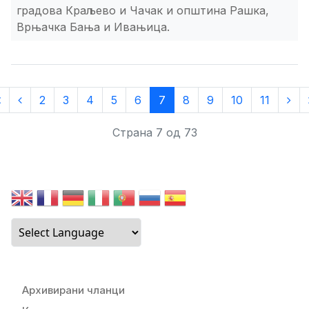
градова Краљево и Чачак и општина Рашка,
Врњачка Бања и Ивањица.
2
3
4
5
6
7
8
9
10
11
Страна 7 од 73
Архивирани чланци