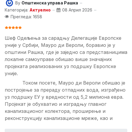
By
Општинска управа Рашка
Категорија:
Актуелно
08 Април 2026
Прегледа: 1658
ОЦЕНА КОРИСНИКА:
5
/
5
Шеф Одељења за сарадњу Делегације Европскe
уније у Србији, Мауро ди Вероли, боравио је у
општини Рашка, где је заједно са представницима
локалне самоуправе обишао више значајних
пројеката реализованих уз подршку Европске
уније.
Током посете, Мауро ди Вероли обишао је
постројење за прераду отпадних вода, изграђено
уз подршку ЕУ у вредности од 5,2 милиона евра.
Пројекат је обухватио и изградњу главног
канализационог колектора, проширење и
реконструкцију канализационе мреже, као и