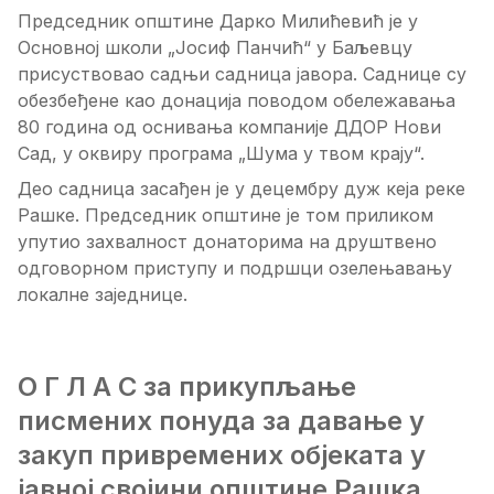
Председник општине Дарко Милићевић је у
Основној школи „Јосиф Панчић“ у Баљевцу
присуствовао садњи садница јавора. Саднице су
обезбеђене као донација поводом обележавања
80 година од оснивања компаније ДДОР Нови
Сад, у оквиру програма „Шума у твом крају“.
Део садница засађен је у децембру дуж кеја реке
Рашке. Председник општине је том приликом
упутио захвалност донаторима на друштвено
одговорном приступу и подршци озелењавању
локалне заједнице.
О Г Л А С за прикупљање
писмених понуда за давање у
закуп привремених објеката у
јавној својини општине Рашка