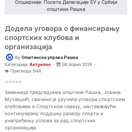
Опширније: Посeта Дeлeгацијe ЕУ у Србији
општини Рашка
Додeла уговора о финансирању
спортских клубова и
организација
By
Општинска управа Рашка
Категорија:
Актуелно
08 Април 2026
Прегледа: 944
Заменица председника општине Рашка, Јована
Мутавџић, свечано је уручила уговоре спортским
клубовима и Спортском савезу, настављајући
континуирану подршку развоју спорта и
унапређењу услова за рад спортских
организација.