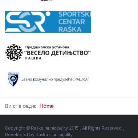
Ви сте овде:
Home
Copyright © Raska municipality 2015 , All Rights Reserved ,
Developed by
Raska municipality
.