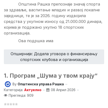
Општина Рашка препознаје значај спорта
за здравље, васпитање младих и развој локалне
заједнице, те је за 2026. годину издвојила
средства у укупном износу од 21.000.000 динара,
којима је подржано укупно 18 спортских
организација.
Ова подршка има
Опширније: Додeла уговора о финансирању
спортских клубова и организација
1. Програм „Шума у твом крају“
By
Општинска управа Рашка
Категорија:
Актуелно
08 Април 2026
Прегледа: 909