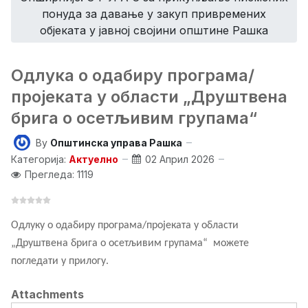
понуда за давање у закуп привремених
објеката у јавној својини општине Рашка
Одлука о одабиру програма/
пројеката у области „Друштвена
брига о осетљивим групама“
By
Општинска управа Рашка
Категорија:
Актуелно
02 Април 2026
Прегледа: 1119
Одлуку о одабиру програма/пројеката у области
„
Друштвена брига о осетљивим групама
“ можете
погледати у прилогу.
Attachments