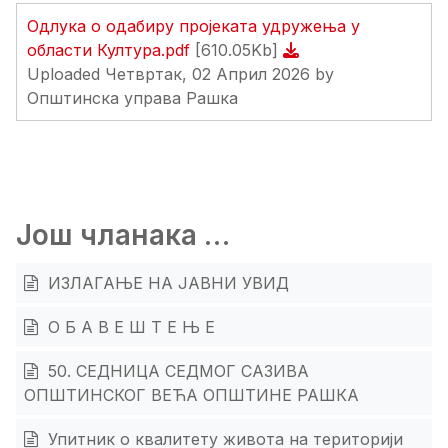
Одлука о одабиру пројеката удружења у
области Култура.pdf
[610.05Kb]
Uploaded Четвртак, 02 Април 2026 by
Општинска управа Рашка
Још чланака …
ИЗЛАГАЊЕ НА ЈАВНИ УВИД
О Б А В Е Ш Т Е Њ Е
50. СЕДНИЦА СЕДМОГ САЗИВА
ОПШТИНСКОГ ВЕЋА ОПШТИНЕ РАШКА
Упитник о квалитету живота на територији