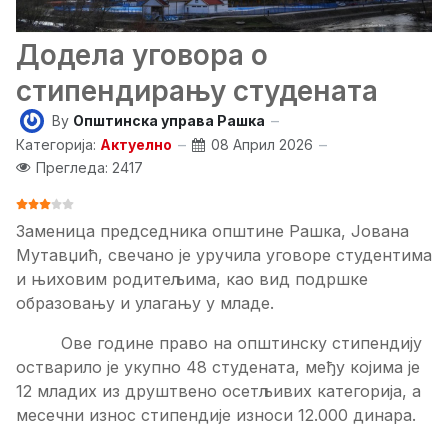
Додела уговора о
стипендирању студената
By
Општинска управа Рашка
Категорија:
Актуелно
08 Април 2026
Прегледа: 2417
ОЦЕНА КОРИСНИКА:
3
/
5
Заменица председника општине Рашка, Јована
Мутавџић, свечано је уручила уговоре студентима
и њиховим родитељима, као вид подршке
образовању и улагању у младе.
Ове године право на општинску стипендију
остварило је укупно 48 студената, међу којима је
12 младих из друштвено осетљивих категорија, а
месечни износ стипендије износи 12.000 динара.