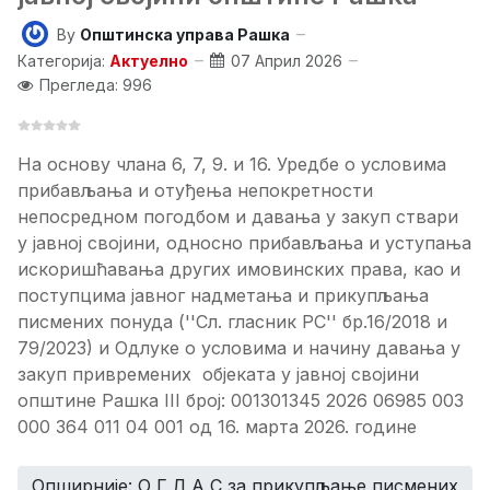
By
Општинска управа Рашка
Категорија:
Актуелно
07 Април 2026
Прегледа: 996
На основу члана 6, 7, 9. и 16. Уредбе о условима
прибављања и отуђења непокретности
непосредном погодбом и давања у закуп ствари
у јавној својини, односно прибављања и уступања
искоришћавања других имовинских права, као и
поступцима јавног надметања и прикупљања
писмених понуда (''Сл. гласник РС'' бр.16/2018 и
79/2023) и Одлуке о условима и начину давања у
закуп привремених објеката у јавној својини
општине Рашка III број: 001301345 2026 06985 003
000 364 011 04 001 од 16. марта 2026. године
Опширније: О Г Л А С за прикупљање писмених