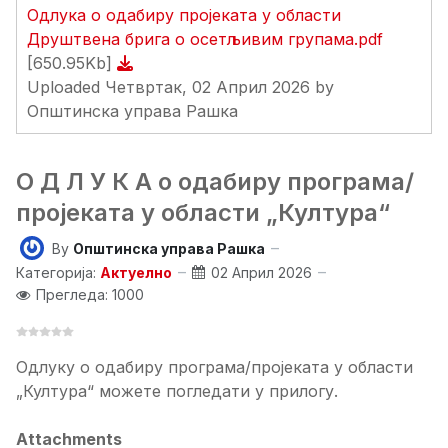
Одлука о одабиру пројеката у области
Друштвена брига о осетљивим групама.pdf
[650.95Kb]
Uploaded Четвртак, 02 Април 2026 by
Општинска управа Рашка
О Д Л У К А о одабиру програма/
пројеката у области „Култура“
By
Општинска управа Рашка
Категорија:
Актуелно
02 Април 2026
Прегледа: 1000
Одлуку о одабиру програма/пројеката у области
„Култура“ можете погледати у прилогу.
Attachments