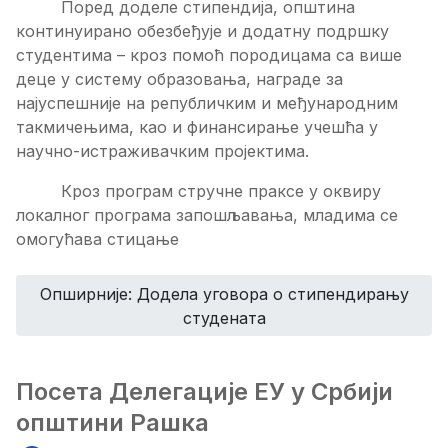
Поред доделе стипендија, општина
континуирано обезбеђује и додатну подршку
студентима – кроз помоћ породицама са више
деце у систему образовања, награде за
најуспешније на републичким и међународним
такмичењима, као и финансирање учешћа у
научно-истраживачким пројектима.
Кроз програм стручне праксе у оквиру
локалног програма запошљавања, младима се
омогућава стицање
Опширније: Додела уговора о стипендирању
студената
Посeта Дeлeгацијe ЕУ у Србији
општини Рашка