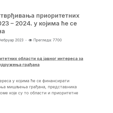
 утврђивања приоритетних
23 – 2024. у којима ће се
на
Фебруар 2023
Прегледа: 7700
итетних области од јавног интереса за
и удружења грађана
ереса у којима ће се финансирати
вања мишљења грађана, представника
оме које су то области и приоритетне