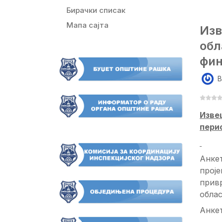
Бирачки списак
Мапа сајта
Изв
обл
фин
B
Изве
пери
Анкет
прој
привр
облас
Анкет