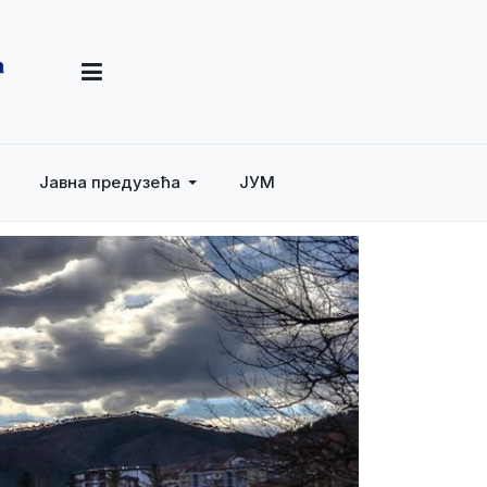
Јавна предузећа
ЈУМ