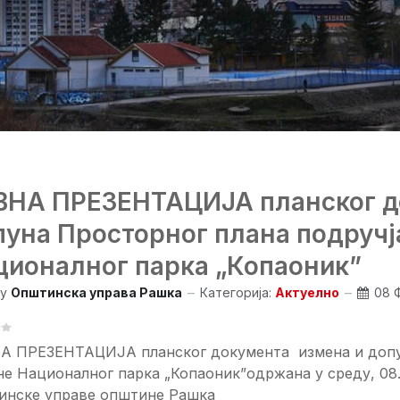
ВНА ПРЕЗЕНТАЦИЈА планског д
пуна Просторног плана подручј
ционалног парка „Копаоник”
y
Општинска управа Рашка
Категорија:
Актуелно
08 
А ПРЕЗЕНТАЦИЈА планског документа измена и допун
е Националног парка „Копаоник”одржана у среду, 08.
инске управе општине Рашка