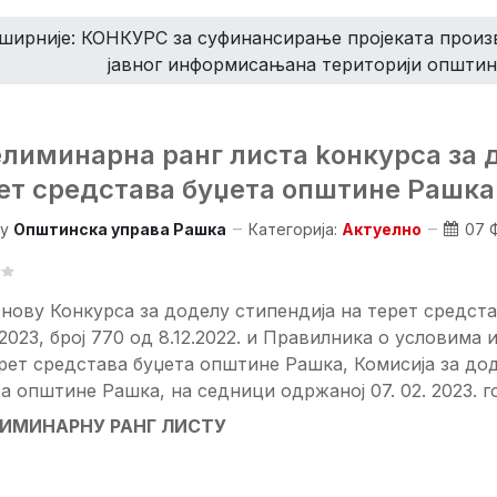
ширније: КОНКУРС за суфинансирање проjеката произ
jавног информисањана територији општине
лиминарна ранг листа kонкурсa за 
ет средстава буџета општине Рашка
y
Општинска управа Рашка
Категорија:
Актуелно
07 
нову Конкурса за доделу стипендија на терет средст
2023, број 770 од 8.12.2022. и Правилника о условима
рет средстава буџета општине Рашка, Комисијa за дод
а општине Рашка, на седници одржаној 07. 02. 2023. г
ИМИНАРНУ РАНГ ЛИСТУ