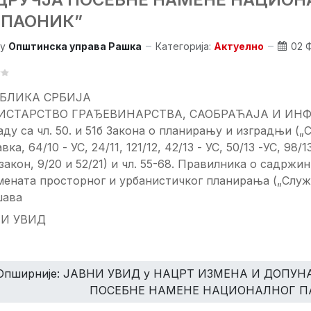
ОПАОНИК”
y
Општинска управа Рашка
Категорија:
Актуелно
02 
БЛИКА СРБИЈА
СТАРСТВО ГРАЂЕВИНАРСТВА, САОБРАЋАЈА И ИНФ
аду са чл. 50. и 51б Закона о планирању и изградњи („С
вка, 64/10 - УС, 24/11, 121/12, 42/13 - УС, 50/13 -УС, 98/13
 закон, 9/20 и 52/21) и чл. 55-68. Правилника о садржи
ената просторног и урбанистичког планирања („Службе
шава
И УВИД
Опширније: ЈАВНИ УВИД у НАЦРТ ИЗМЕНА И ДОПУ
ПОСЕБНЕ НАМЕНЕ НАЦИОНАЛНОГ П