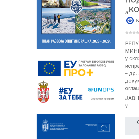
„К
B
РЕПУ
МИНИ
у скл
испра
– др.
докум
огла
ЈАВН
у