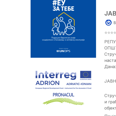
ЈА
B
РЕПУ
ОПШ
Стру
наст
Дана:
ЈАВН
Струч
и гра
објек