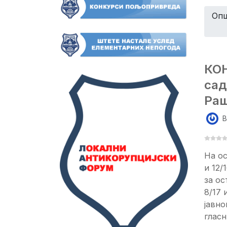
Опш
КОН
сад
Раш
B
На ос
и 12/
за ос
8/17 
јавно
глас