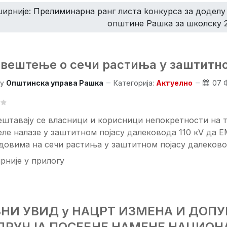
ирније: Прелиминарна ранг листа kонкурсa за доделу 
општине Рашка за школску 
вештење о сечи растиња у заштитно
y
Општинска управа Рашка
Категорија:
Актуелно
07 
штавају се власници и корисници непокретности на т
еле налазе у заштитном појасу далековода 110 кV да
довима на сечи растиња у заштитном појасу далековод
рније у прилогу
ВНИ УВИД у НАЦРТ ИЗМЕНА И ДОП
ДРУЧЈА ПОСЕБНЕ НАМЕНЕ НАЦИОН