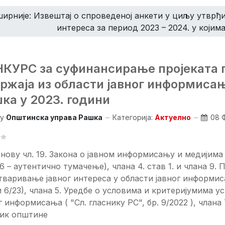
ирније: Извештај о спроведеној анкети у циљу утврђ
интереса за период 2023 – 2024. у којима
КУРС за суфинансирање проjеката 
ржаја из области jавног информиса
ка у 2023. години
y
Општинска управа Рашка
Категорија:
Актуелно
08 
нову чл. 19. Закона о јавном информисању и медијима (
16 – аутентично тумачење), члана 4. став 1. и члана 9
тваривање јавног интереса у области јавног информиса
и 6/23), члана 5. Уредбе о условима и критеријумима
г информисања ( "Сл. гласнику РС", бр. 9/2022 ), члана
ник општине