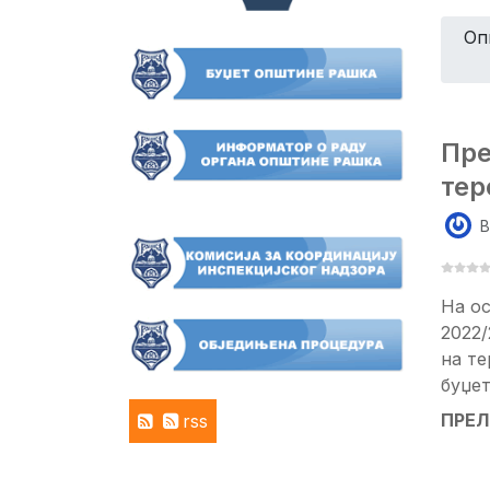
Оп
Пре
тер
B
На ос
2022/
на те
буџет
ПРЕЛ
rss