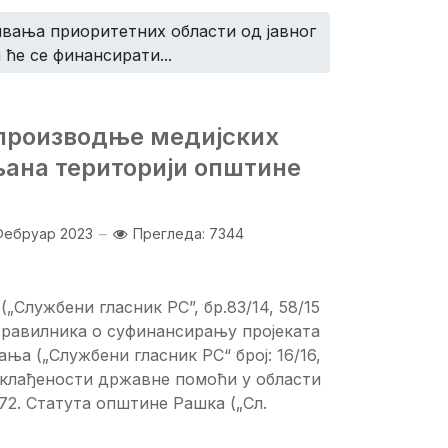
ивања приоритетних области од јавног
 ће се финансирати...
производње медијских
њана територији општине
Фебруар 2023
Прегледа: 7344
„Службени гласник РС”, бр.83/14, 58/15
. Правилника о суфинансирању пројеката
ња („Службени гласник РС“ број: 16/16,
 усклађености државне помоћи у области
 72. Статута општине Рашка („Сл.