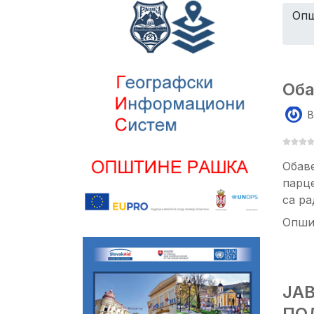
Опш
Оба
B
Обаве
парц
са ра
Опши
ЈА
ПО