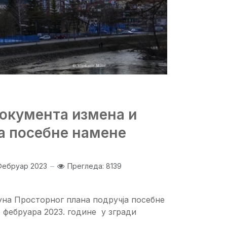
окумента измена и
а посебне намене
Фебруар 2023
Прегледа: 8139
а Просторног плана подручја посебне
 фебруара 2023. године у згради