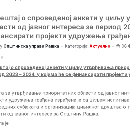
ештај о спроведеној анкети у циљу
асти од јавног интереса за период 20
ансирати пројекти удружења грађа
y
Општинска управа Рашка
Категорија:
Актуелно
08 
штај о спроведеној анкети у циљу утврђивања приор
од 2023 – 2024.
у којима ће се финансирати пројект
а за утврђивање приоритетних области од јавног инт
екти удружења грађана израђена је са циљем испити
едних субјеката и организација цивилног друштва о т
ти од јавног интереса за Општину Рашка.
а је