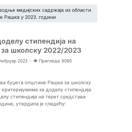
водње медијских садржаја из области
 Рашка у 2023. години
доделу стипендија на
 за школску 2022/2023
Фебруар 2023
Прегледа: 9085
ава буџета општине Рашка за школску
 и критеријумима за доделу стипендија
елу стипендија на терет средстава
одине, утврдила је следећу: