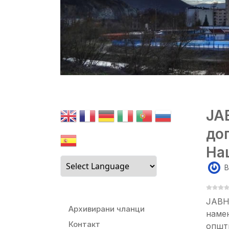
ЈА
до
На
B
ЈАВН
Архивирани чланци
намен
Контакт
општ